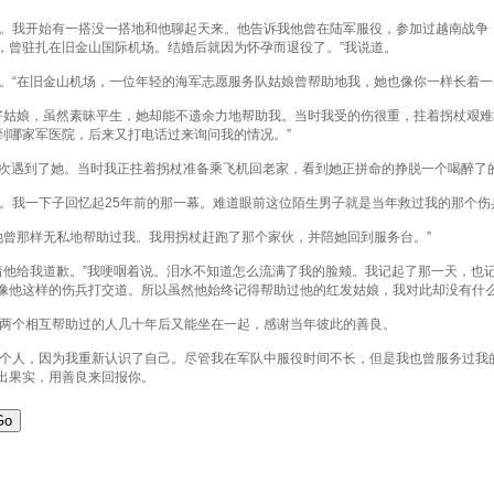
我开始有一搭没一搭地和他聊起天来。他告诉我他曾在陆军服役，参加过越南战争，
，曾驻扎在旧金山国际机场。结婚后就因为怀孕而退役了。”我说道。
“在旧金山机场，一位年轻的海军志愿服务队姑娘曾帮助地我，她也像你一样长着一头
姑娘，虽然素昧平生，她却能不遗余力地帮助我。当时我受的伤很重，拄着拐杖艰难
到哪家军医院，后来又打电话过来询问我的情况。”
次遇到了她。当时我正拄着拐杖准备乘飞机回老家，看到她正拼命的挣脱一个喝醉了的
我一下子回忆起25年前的那一幕。难道眼前这位陌生男子就是当年救过我的那个伤
曾那样无私地帮助过我。我用拐杖赶跑了那个家伙，并陪她回到服务台。”
他给我道歉。”我哽咽着说。泪水不知道怎么流满了我的脸颊。我记起了那一天，也
像他这样的伤兵打交道。所以虽然他始终记得帮助过他的红发姑娘，我对此却没有什
两个相互帮助过的人几十年后又能坐在一起，感谢当年彼此的善良。
人，因为我重新认识了自己。尽管我在军队中服役时间不长，但是我也曾服务过我
出果实，用善良来回报你。