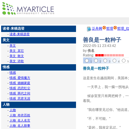
读者-来稿选登
泛舟网
哲理
哲理_
-
读者-来稿选登
善良是一粒种子
美文
-
美文
2022-05-11 23:43:42
by
佚名
-
美文_其它
Rating:
-
美文_散文
-
美文_诗歌
1
2
3
4
5
情感
善良是一粒种子
-
情感
-
情感_爱情魔方
这是发生在越战期间，美国本
-
情感_婚姻家庭
一天早上，我一瘸一拐地从停
-
情感_恋恋红尘
-
情感_两代之间
候诊室里只有两把椅子，一个
-
情感_思君无涯
着我。
人物
“我在哪里见过你。”他说道
-
人物
-
人物_布衣百姓
“不，不可能。”
-
人物_名人名言
-
人物_名人轶事
“是的，我肯定见过。”