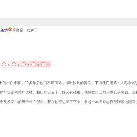
红茶坊
善良是一粒种子
6
7
8
9
10
土的一件小事，20多年后他们不期而遇，感谢彼此的善良。下面我们用第一人称来述
车场走向理疗大楼。我已年近五十，腿又有残疾，我感觉自己的人生真是失败。我
头发花白的男子坐在那里。我在他旁边坐了下来，拿起一本旧杂志百无聊赖地翻着
。