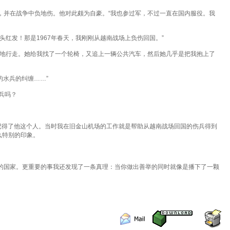
并在战争中负地伤。他对此颇为自豪。“我也参过军，不过一直在国内服役。我
红发！那是1967年春天，我刚刚从越南战场上负伤回国。”
地行走。她给我找了一个轮椅，又追上一辆公共汽车，然后她几乎是把我抱上了
水兵的纠缠……”
兵吗？
记得了他这个人。当时我在旧金山机场的工作就是帮助从越南战场回国的伤兵得到
么特别的印象。
的国家。更重要的事我还发现了一条真理：当你做出善举的同时就像是播下了一颗