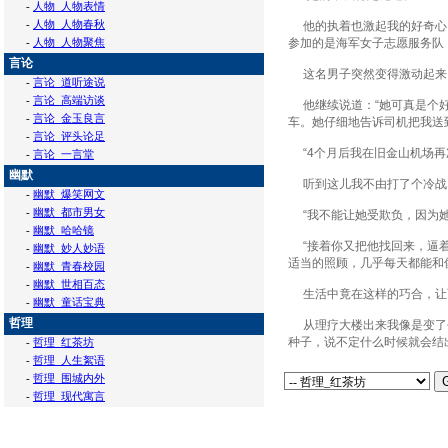
-
人物_人物表情
-
人物_人物春秋
他的执着也激起我的好奇心。
-
人物_人物聚焦
参加的是海军女子志愿服务队
言论
这名男子突然变得激动起来。
-
言论_道听途说
-
言论_高端访谈
他继续说道：“她可真是个好
-
言论_金玉良言
车。她仔细地告诉司机把我送
-
言论_评头论足
“4个月后我在旧金山机场再
-
言论_一言堂
幽默
听到这儿我不由打了个冷战。
-
幽默_爆笑网文
-
幽默_都市男女
“我不能让她受欺负，因为她
-
幽默_哈哈镜
“接着你又把他找回来，逼着
-
幽默_妙人妙语
适当的照顾，几乎每天都能和
-
幽默_青春校园
-
幽默_世相百态
生活中竟在这样的巧合，让
-
幽默_童话宝典
哲理
从理疗大楼出来我像是变了个
种子，说不定什么时候就会结
-
哲理_红茶坊
-
哲理_人生絮语
-
哲理_围城内外
-
哲理_现代寓言