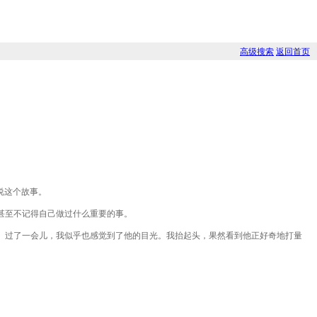
高级搜索
返回首页
说这个故事。
甚至不记得自己做过什么重要的事。
。过了一会儿，我似乎也感觉到了他的目光。我抬起头，果然看到他正好奇地打量