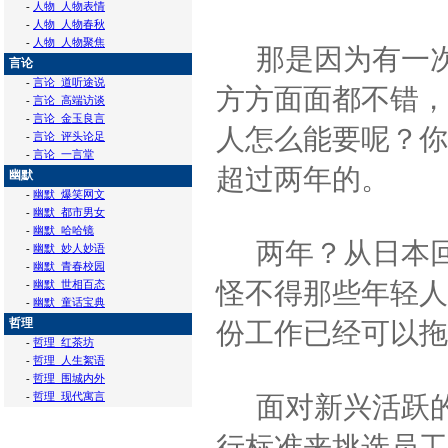
-
人物_人物表情
-
人物_人物春秋
-
人物_人物聚焦
那是因为有一次
言论
-
言论_道听途说
方方面面都不错，
-
言论_高端访谈
-
言论_金玉良言
人怎么能要呢？你
-
言论_评头论足
-
言论_一言堂
超过两年的。
幽默
-
幽默_爆笑网文
-
幽默_都市男女
-
幽默_哈哈镜
两年？从日本回
-
幽默_妙人妙语
-
幽默_青春校园
怪不得那些年轻人
-
幽默_世相百态
-
幽默_童话宝典
哲理
份工作已经可以拖
-
哲理_红茶坊
-
哲理_人生絮语
-
哲理_围城内外
-
哲理_现代寓言
面对新兴活跃的
行标准来挑选员工