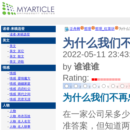
读者-来稿选登
泛舟网
哲理
哲理_红茶坊
为什么
-
读者-来稿选登
为什么我们
美文
-
美文
-
美文_其它
2022-05-11 23:43
-
美文_散文
-
美文_诗歌
by
谁谁谁
情感
-
情感
Rating:
-
情感_爱情魔方
-
情感_婚姻家庭
1
2
3
4
5
6
7
-
情感_恋恋红尘
-
情感_两代之间
为什么我们不再
-
情感_思君无涯
人物
-
人物
在一家公司呆多少
-
人物_布衣百姓
-
人物_名人名言
准答案，但知道两
-
人物_名人轶事