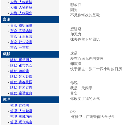
-
人物_人物表情
想放弃
-
人物_人物春秋
因为
-
人物_人物聚焦
不见你悔改的坚毅
言论
-
言论_道听途说
想逃避
-
言论_高端访谈
却无力
-
言论_金玉良言
抹去你留下的回忆
-
言论_评头论足
-
言论_一言堂
这是
幽默
爱在心底无声的哭泣
-
幽默_爆笑网文
却演绎
-
幽默_都市男女
快于撕去一张二十四小时的日历
-
幽默_哈哈镜
-
幽默_妙人妙语
-
幽默_青春校园
你说
-
幽默_世相百态
我是一天四季
-
幽默_童话宝典
其实
你改变了我的天气
哲理
-
哲理_红茶坊
-
哲理_人生絮语
PS:
-
哲理_围城内外
何桂卫，广州暨南大学学生
-
哲理_现代寓言