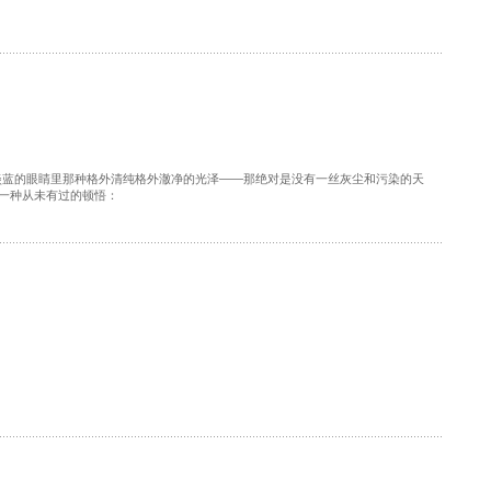
蓝的眼睛里那种格外清纯格外澈净的光泽——那绝对是没有一丝灰尘和污染的天
一种从未有过的顿悟：