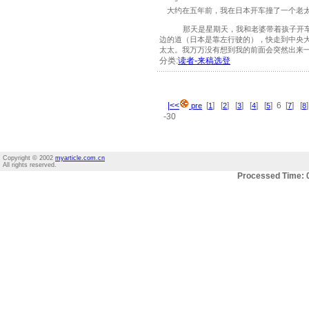
大约在五年前，我在日本开车撞了一个老太
那天是星期天，我和老婆带着孩子开车去
边的道（日本是靠左行驶的），快走到中央
太太。我万万没有想到我的前面会突然出来一.
分类:
读者-来稿选登
|<<
[
] [
] [
] [
] [
] 6 [
] [
pre
1
2
3
4
5
7
8
-30
Copyright © 2002
myarticle.com.cn
All rights reserved.
Processed Time: 0.