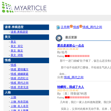
读者-来稿选登
泛舟网
情感
情感_两代之间
-
读者-来稿选登
美文
最后更新
-
美文
爱总是差那么一点点
-
美文_其它
2022-05-11 23:43:42
-
美文_散文
By 绘丹
-
美文_诗歌
Rating:
情感
那个一进门就喊“肚子饿了，饭怎么还没有
-
情感
那个动不动就开口要钱，不给就生气的人是
-
情感_爱情魔方
-
情感_婚姻家庭
&nb...
分类:
情感_两代之间
-
情感_恋恋红尘
-
情感_两代之间
转瞬间，我成了大人
-
情感_思君无涯
2022-05-11 23:43:42
人物
By 〔美〕理查德?科恩
-
人物
Rating:
-
人物_布衣百姓
几年前，我们一家人在科德角团聚。我们到
-
人物_名人名言
实际上，父亲对此根本无动于衷。后来，我
-
人物_名人轶事