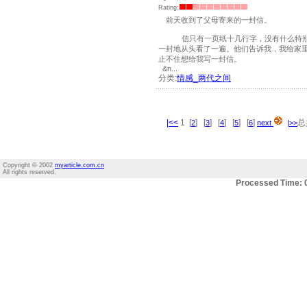
Rating:
前天收到了父母寄来的一封信。
信只有一页纸十几行字，没有什么特别的内
一封地从头看了一遍。他们告诉我，我给家里
止不住想给我写一封信。
&n...
分类:
情感_两代之间
|<<
1 [
] [
] [
] [
] [
]
总
2
3
4
5
6
next
|>>
Copyright © 2002
myarticle.com.cn
All rights reserved.
Processed Time: 0.