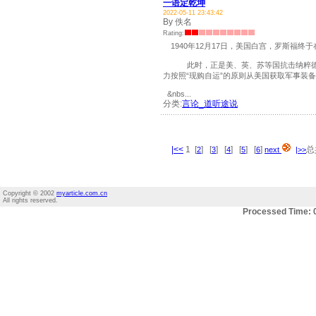
一语定乾坤
2022-05-11 23:43:42
By 佚名
Rating:
1940年12月17日，美国白宫，罗斯福终
此时，正是美、英、苏等国抗击纳粹德国
力按照“现购自运”的原则从美国获取军事装
&nbs...
分类:
言论_道听途说
|<<
1 [
] [
] [
] [
] [
]
总
2
3
4
5
6
next
|>>
Copyright © 2002
myarticle.com.cn
All rights reserved.
Processed Time: 0.