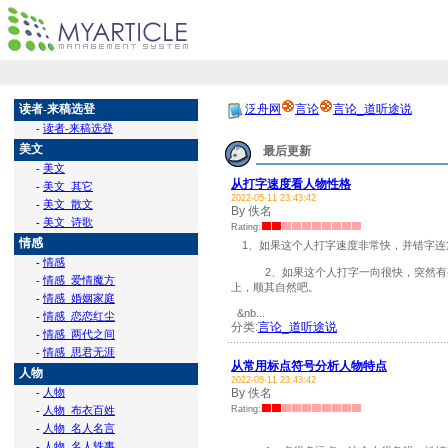
读者-来稿选登
泛舟网
言论
言论_道听途说
-
读者-来稿选登
美文
最后更新
-
美文
从打字速度看人物性格
-
美文_其它
2022-05-11 23:43:42
-
美文_散文
By 佚名
-
美文_诗歌
Rating:
情感
1、如果这个人打字速度非常快，并错字连
-
情感
2、如果这个人打字一向很快，突然有些
-
情感_爱情魔方
上，顺其自然吧。
-
情感_婚姻家庭
&nb...
-
情感_恋恋红尘
分类:
言论_道听途说
-
情感_两代之间
-
情感_思君无涯
从常用标点符号分析人物特点
人物
2022-05-11 23:43:42
-
人物
By 佚名
-
人物_布衣百姓
Rating:
-
人物_名人名言
-
人物_名人轶事