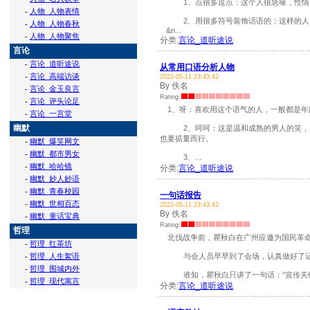
1、点很多逗点：这个人很急噪，性情刚
-
人物_人物表情
2、用很多符号装饰话语的：这样的人比
-
人物_人物春秋
&n...
-
人物_人物聚焦
分类:
言论_道听途说
言论
-
言论_道听途说
从常用口语分析人物
-
言论_高端访谈
2022-05-11 23:43:42
By 佚名
-
言论_金玉良言
Rating:
-
言论_评头论足
1、呀：喜欢用这个语气的人，一般都是年
-
言论_一言堂
幽默
2、呵呵：这是温和成熟的男人的笑，当
也要掂量而行。
-
幽默_爆笑网文
-
幽默_都市男女
3、...
-
幽默_哈哈镜
分类:
言论_道听途说
-
幽默_妙人妙语
-
幽默_青春校园
一句话报告
-
幽默_世相百态
2022-05-11 23:43:42
By 佚名
-
幽默_童话宝典
Rating:
哲理
北伐战争前，瞿秋白在广州应邀为国民革命
-
哲理_红茶坊
-
哲理_人生絮语
与会人员早早到了会场，认真做好了记录
-
哲理_围城内外
谁知，瞿秋白只讲了一句话：“宣传关键是一
-
哲理_现代寓言
分类:
言论_道听途说