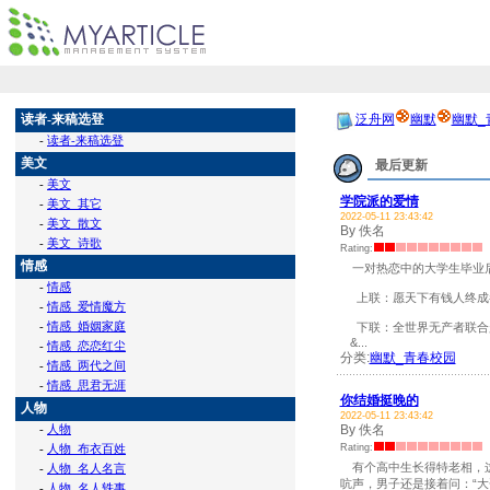
读者-来稿选登
泛舟网
幽默
幽默_
-
读者-来稿选登
美文
最后更新
-
美文
学院派的爱情
-
美文_其它
2022-05-11 23:43:42
-
美文_散文
By 佚名
-
美文_诗歌
Rating:
情感
一对热恋中的大学生毕业后
-
情感
上联：愿天下有钱人终成
-
情感_爱情魔方
-
情感_婚姻家庭
下联：全世界无产者联合
&...
-
情感_恋恋红尘
分类:
幽默_青春校园
-
情感_两代之间
-
情感_思君无涯
你结婚挺晚的
人物
2022-05-11 23:43:42
-
人物
By 佚名
-
人物_布衣百姓
Rating:
有个高中生长得特老相，这天
-
人物_名人名言
吭声，男子还是接着问：“大
-
人物_名人轶事