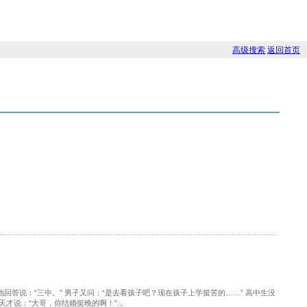
高级搜索
返回首页
答说：“三中。” 男子又问：“是去看孩子吧？现在孩子上学挺苦的……” 高中生没
才说：“大哥，你结婚挺晚的啊！”...