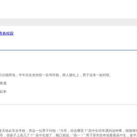
青春校园
分隔两地，半年后女友转投一款爷怀抱，两人婚礼上，男子送来一副对联。
眷属
起来
他从车去学校，旁边一位男子问他：“大哥，你去哪里？”高中生经常遇到这种事，很随便地回
哥，你孩子上高几了？” 高中生烦了，顺口就说：“高一！” 男子异常惊奇地看着高中生，老半天