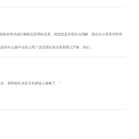
能参加考试他们都抱无所谓的态度。想想真是令我无法理解，我在办公室里对所有
什么都不会的人吧？况且现在就业形势那么严峻，他们...
定，我和校长决定不在操场上接吻了。”