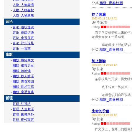
分类:
幽默_青春校园
-
人物_人物表情
-
人物_人物春秋
抄了两遍
-
人物_人物聚焦
2022-05-11 23:43:42
言论
By 毕冠雨
-
言论_道听途说
Rating:
-
言论_高端访谈
当学习委员把收上来的作业
老师大大发了一通感慨。
-
言论_金玉良言
-
言论_评头论足
李老师接上我的话说：“是
-
言论_一言堂
分类:
幽默_青春校园
幽默
-
幽默_爆笑网文
制止接吻
-
幽默_都市男女
2022-05-11 23:43:42
By 佚名
-
幽默_哈哈镜
Rating:
-
幽默_妙人妙语
某学校风气开放，男女经常
-
幽默_青春校园
-
幽默_世相百态
底下传来一阵笑声…
-
幽默_童话宝典
老师意识到自己说错了。就
哲理
分类:
幽默_青春校园
-
哲理_红茶坊
-
哲理_人生絮语
生命的价值
-
哲理_围城内外
2022-05-11 23:43:42
By 佚名
-
哲理_现代寓言
Rating:
作文课上，老师出的题目