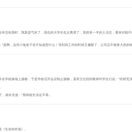
本交给我时，我真是气坏了，现在的大学生也太离谱了，竟然有一半的人没交，看来对能不
啊，这些小兔崽子也不知道想什么！等到找工作的时候又傻眼了，公司总不能拿大把的钱送给
在学校操场上接吻，于是学校召开会议制止接吻，某班主任回到教师对学生们说：“经研究决
…
补充道：“我和校长决定不再...
是《生命的价值》。