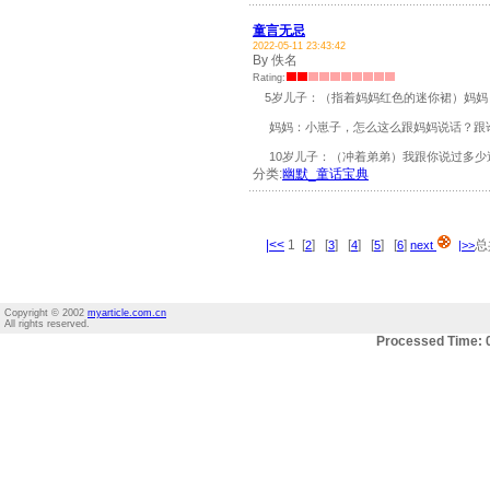
童言无忌
2022-05-11 23:43:42
By 佚名
Rating:
5岁儿子：（指着妈妈红色的迷你裙）妈妈
妈妈：小崽子，怎么这么跟妈妈说话？跟
10岁儿子：（冲着弟弟）我跟你说过多少遍
分类:
幽默_童话宝典
|<<
1 [
] [
] [
] [
] [
]
总
2
3
4
5
6
next
|>>
Copyright © 2002
myarticle.com.cn
All rights reserved.
Processed Time: 0.