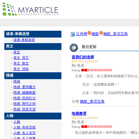
读者-来稿选登
泛舟网
幽默
幽默_童话宝典
-
读者-来稿选登
美文
最后更新
-
美文
是我们的老师
-
美文_其它
2022-05-11 23:43:42
-
美文_散文
By 佚名
-
美文_诗歌
Rating:
情感
父亲：“贝贝，你上课的时候都做了些什么
-
情感
贝贝：“这我哪知道啊！”
-
情感_爱情魔方
-
情感_婚姻家庭
父亲：“我问你，当别的同学都在看书写
...
-
情感_恋恋红尘
分类:
幽默_童话宝典
-
情感_两代之间
-
情感_思君无涯
电视教育
人物
2022-05-11 23:43:42
-
人物
By 佚名
-
人物_布衣百姓
Rating:
幼儿园的老师拿出一张中国地图问：“哪位
-
人物_名人名言
-
人物_名人轶事